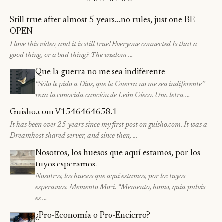
Still true after almost 5 years...no rules, just one BE
OPEN
I love this video, and it is still true! Everyone connected Is that a
good thing, or a bad thing? The wisdom …
Que la guerra no me sea indiferente
“Sólo le pido a Dios, que la Guerra no me sea indiferente”
reza la conocida canción de León Gieco. Una letra …
Guisho.com V1546464658.1
It has been over 25 years since my first post on guisho.com. It was a
Dreamhost shared server, and since then, …
Nosotros, los huesos que aquí estamos, por los
tuyos esperamos.
Nosotros, los huesos que aquí estamos, por los tuyos
esperamos. Memento Mori. “Memento, homo, quia pulvis
es …
¿Pro-Economía o Pro-Encierro?