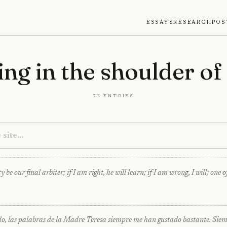
Essays
Research
Pos
ng in the shoulder of
23 entries
be our final arbiter; if I am right, he will learn; if I am wrong, I will; one o
do, las palabras de la Madre Teresa siempre me han gustado bastante. Siemp