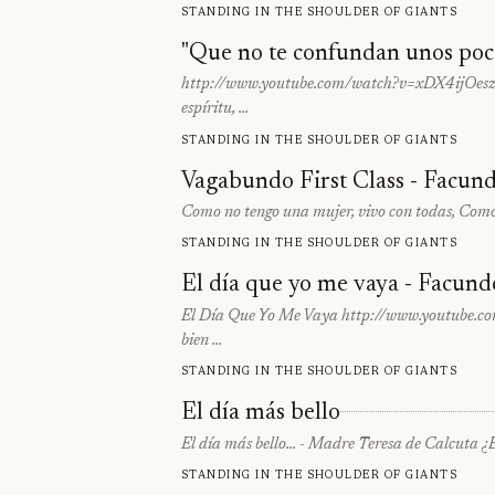
Standing in the shoulder of giants
"Que no te confundan unos poco
http://www.youtube.com/watch?v=xDX4ijOesz0
espíritu, …
Standing in the shoulder of giants
Vagabundo First Class - Facun
Como no tengo una mujer, vivo con todas, Como n
Standing in the shoulder of giants
El día que yo me vaya - Facund
El Día Que Yo Me Vaya http://www.youtube.co
bien …
Standing in the shoulder of giants
El día más bello
El día más bello… - Madre Teresa de Calcuta ¿
Standing in the shoulder of giants