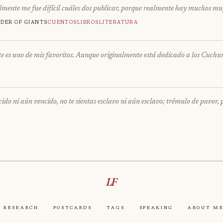
ealmente me fue difícil cuáles dos publicar, porque realmente hay muchos m
der of giants
Cuentos
Libros
Literatura
e es uno de mis favoritos. Aunque originalmente está dedicado a los Cuc
i aún vencido, no te sientas esclavo ni aún esclavo; trémulo de pavor, p
LF
Research
Postcards
Tags
Speaking
About M