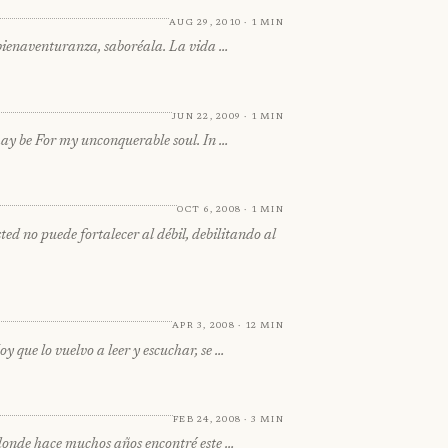
Aug 29, 2010 · 1 min
bienaventuranza, saboréala. La vida …
Jun 22, 2009 · 1 min
may be For my unconquerable soul. In …
Oct 6, 2008 · 1 min
o puede fortalecer al débil, debilitando al
Apr 3, 2008 · 12 min
 que lo vuelvo a leer y escuchar, se …
Feb 24, 2008 · 3 min
s donde hace muchos años encontré este …