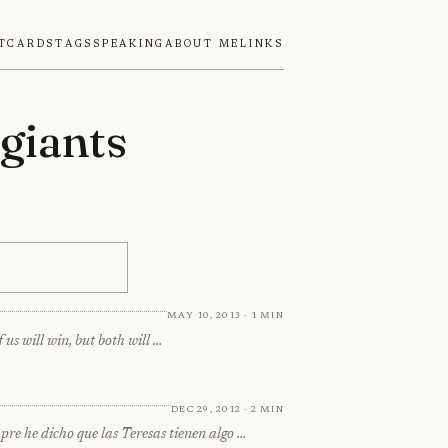
tcards
Tags
Speaking
About Me
Links
 giants
May 10, 2013 · 1 min
f us will win, but both will …
Dec 29, 2012 · 2 min
re he dicho que las Teresas tienen algo …