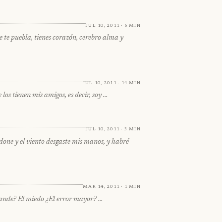
Jul 10, 2011 · 6 min
puebla, tienes corazón, cerebro alma y
Jul 10, 2011 · 14 min
os tienen mis amigos, es decir, soy …
Jul 10, 2011 · 3 min
 y el viento desgaste mis manos, y habré
Mar 14, 2011 · 1 min
rande? El miedo ¿El error mayor? …