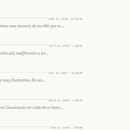
Jan 17, 2008 · 25 min
 tiene una manera de escribir que es …
Oct 23, 2007 · 2 min
tán ahí, indiferentes a los …
Jul 19, 2007 · 12 min
e muy ilustrativo. En mi …
Mar 13, 2007 · 3 min
e en Guatemala ser cobarde es buen …
Apr 17, 2006 · 7 min