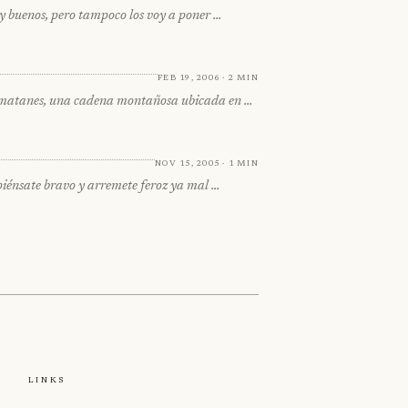
uy buenos, pero tampoco los voy a poner …
Feb 19, 2006 · 2 min
humatanes, una cadena montañosa ubicada en …
Nov 15, 2005 · 1 min
iénsate bravo y arremete feroz ya mal …
e
Links