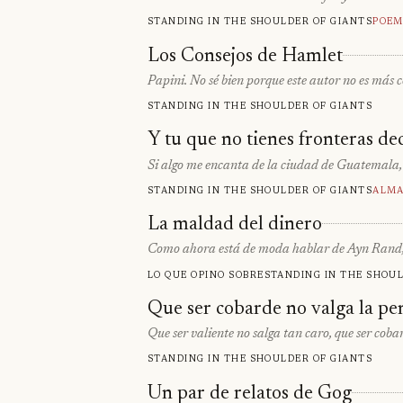
Standing in the shoulder of giants
Poem
Los Consejos de Hamlet
Papini. No sé bien porque este autor no es más c
Standing in the shoulder of giants
Y tu que no tienes fronteras de
Si algo me encanta de la ciudad de Guatemala, es
Standing in the shoulder of giants
Alma
La maldad del dinero
Como ahora está de moda hablar de Ayn Rand, p
Lo que opino sobre
Standing in the shoul
Que ser cobarde no valga la pe
Que ser valiente no salga tan caro, que ser co
Standing in the shoulder of giants
Un par de relatos de Gog