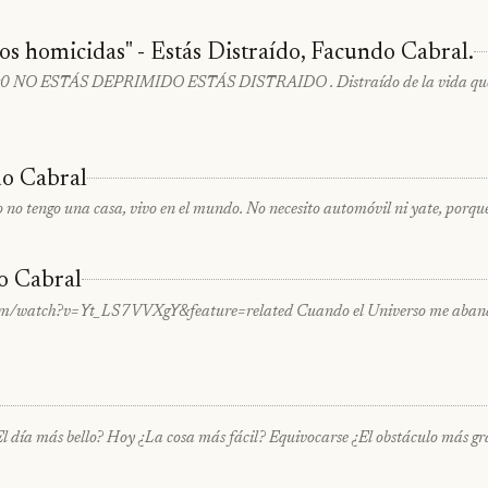
s homicidas" - Estás Distraído, Facundo Cabral.
 NO ESTÁS DEPRIMIDO ESTÁS DISTRAIDO . Distraído de la vida que te 
do Cabral
o tengo una casa, vivo en el mundo. No necesito automóvil ni yate, porque l
o Cabral
m/watch?v=Yt_LS7VVXgY&feature=related Cuando el Universo me abandone
El día más bello? Hoy ¿La cosa más fácil? Equivocarse ¿El obstáculo más g