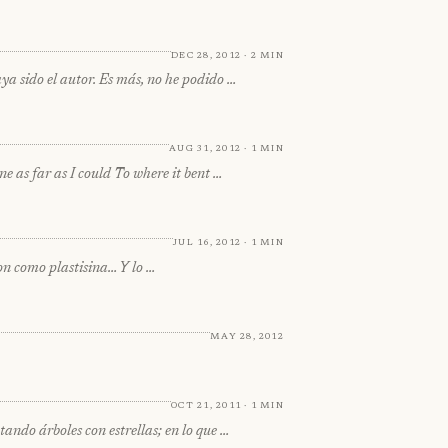
Dec 28, 2012 · 2 min
 sido el autor. Es más, no he podido …
Aug 31, 2012 · 1 min
e as far as I could To where it bent …
Jul 16, 2012 · 1 min
 como plastisina… Y lo …
May 28, 2012
Oct 21, 2011 · 1 min
ando árboles con estrellas; en lo que …