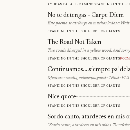
Ayudas para el camino
Standing in the s
No te detengas - Carpe Diem
Este poema se atribuye en muchos lados a Walt
Standing in the shoulder of giants
The Road Not Taken
Two roads diverged in a yellow wood, And sorry 
Standing in the shoulder of giants
Poem
Continuamos....siempre pa' delan
&feature=results_video&playnext=1&list=PL3
Standing in the shoulder of giants
Nice quote
Standing in the shoulder of giants
Sordo canto, atardeces en mis o
“Sordo canto, atardeces en mis oídos. Tu música