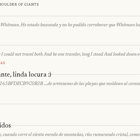
houlder of giants
 Whitman. He estado buscando y no he podido corroborar que Whitman haya
I could not travel both And be one traveler, long I stood And looked down on
as
te, linda locura :)
165BFDECB9C0B2B ….de aretesanos de las playas que moldean al corazon
ídos
, cuando corre el viento enredo de montañas, ríos rumurando cristal, conect