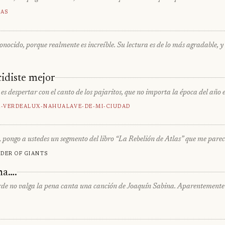
as
onocido, porque realmente es increíble. Su lectura es de lo más agradable, y
cidiste mejor
 despertar con el canto de los pajaritos, que no importa la época del año es
-Verde
Alux-Nahual
Ave-De-Mi-Ciudad
ongo a ustedes un segmento del libro “La Rebelión de Atlas” que me parec
der of giants
na….
barde no valga la pena canta una canción de Joaquín Sabina. Aparentement