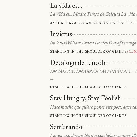
La vida es...
La Vida es… Madre Teresa de Calcuta La vida e
Ayudas para el camino
Standing in the s
Invictus
Invictus William Ernest Henley Out of the night
Standing in the shoulder of giants
Poem
Decalogo de Lincoln
DECÁLOGO DE ABRAHAM LINCOLN 1. - Usted no p
…
Standing in the shoulder of giants
Stay Hungry, Stay Foolish
Hace mucho que quiero poner este post, hace tal 
Standing in the shoulder of giants
Sembrando
Fue en uno de esos libritos con hojas ya amaril