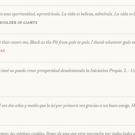
s una oportunidad, aprovéchala. La vida es belleza, admírala. La vida es 
houlder of giants
 that covers me, Black as the Pit from pole to pole, I thank whatever gods 
as
uede crear prosperidad desalentando la Iniciativa Propia. 2. - Usted n
vez dos años y medio que lo leí por primera vez gracias a un buen amigo. Hoy
lentas, las páginas cosidas, llenos de una que otra marquita por todos lado