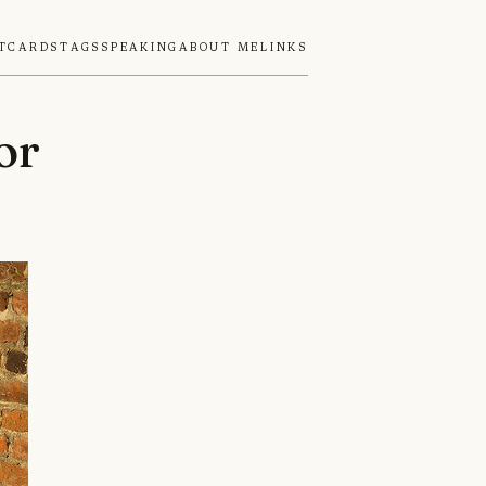
tcards
Tags
Speaking
About Me
Links
or