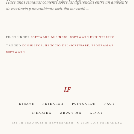
Hace unas semanas comenté sobre las diferencias entre un ambiente
de escritorio y un ambiente web. No me costó …
Filed under
Software Business
,
Software Engineering
Tagged
Consultor
,
Negocio-Del-Software
,
Programar
,
Software
LF
Essays
Research
Postcards
Tags
Speaking
About Me
Links
Set in Fraunces & Newsreader · © 2026 Luis Fernandez