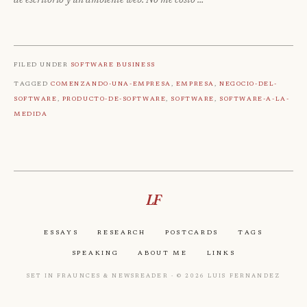
de escritorio y un ambiente web. No me costó …
Filed under
Software Business
Tagged
Comenzando-Una-Empresa
,
Empresa
,
Negocio-Del-
Software
,
Producto-De-Software
,
Software
,
Software-a-La-
Medida
LF
Essays
Research
Postcards
Tags
Speaking
About Me
Links
Set in Fraunces & Newsreader · © 2026 Luis Fernandez