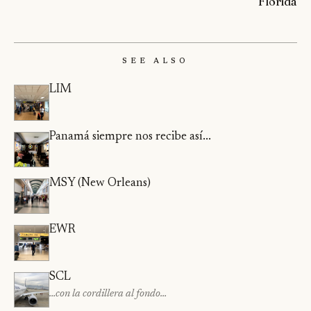
Florida
See Also
LIM
Panamá siempre nos recibe así...
MSY (New Orleans)
EWR
SCL
…con la cordillera al fondo…