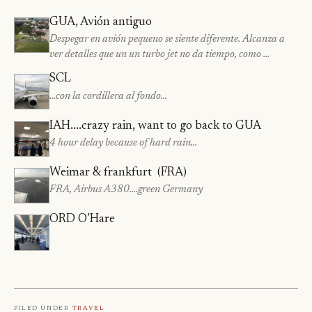
GUA, Avión antiguo
Despegar en avión pequeno se siente diferente. Alcanza a
ver detalles que un un turbo jet no da tiempo, como …
SCL
…con la cordillera al fondo…
IAH....crazy rain, want to go back to GUA
4 hour delay because of hard rain…
Weimar & frankfurt (FRA)
FRA, Airbus A380….green Germany
ORD O’Hare
Filed under
Travel