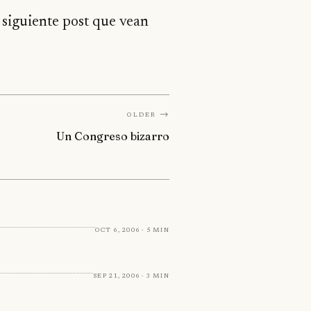
l siguiente post que vean
Older →
Un Congreso bizarro
Oct 6, 2006 · 5 min
Sep 21, 2006 · 3 min