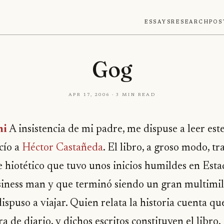
Essays
Research
Pos
Gog
Apr 17, 2006 · 3 min read
ni
A insistencia de mi padre, me dispuse a leer este
cío a
Héctor Castañeda
. El libro, a groso modo, t
e hiotético que tuvo unos inicios humildes en Esta
siness man y que terminó siendo un gran multimill
 dispuso a viajar. Quien relata la historia cuenta q
 de diario, y dichos escritos constituyen el libro.