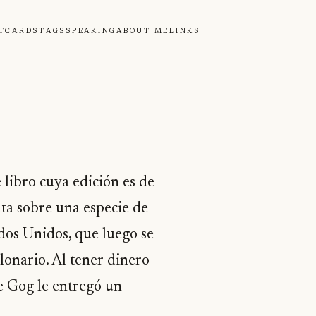
tcards
Tags
Speaking
About Me
Links
 libro cuya edición es de
rata sobre una especie de
dos Unidos, que luego se
onario. Al tener dinero
ue Gog le entregó un