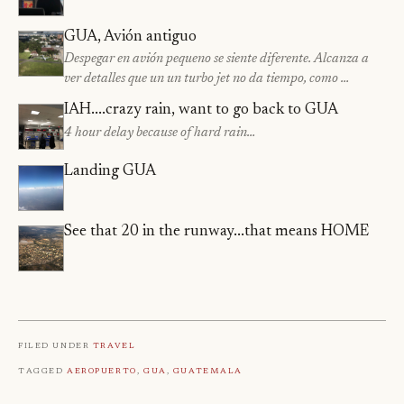
GUA, Avión antiguo
Despegar en avión pequeno se siente diferente. Alcanza a
ver detalles que un un turbo jet no da tiempo, como …
IAH....crazy rain, want to go back to GUA
4 hour delay because of hard rain…
Landing GUA
See that 20 in the runway...that means HOME
Filed under
Travel
Tagged
Aeropuerto
,
Gua
,
Guatemala