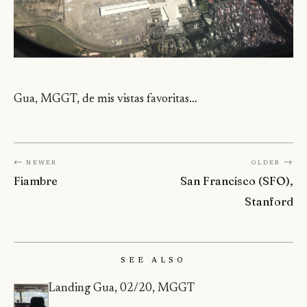
Gua, MGGT, de mis vistas favoritas…
← Newer
Older →
Fiambre
San Francisco (SFO),
Stanford
See Also
Landing Gua, 02/20, MGGT