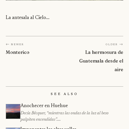
La antesala al Cielo…
← Newer
Older →
Monterico
La hermosura de
Guatemala desde el
aire
See Also
Anochecer en Huehue
Decía Bécquer, “mientras las ondas de la luz al beso
palpiten encendidas”…..