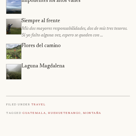
Imponentes los altos valles
Siempre al frente
Mis dos mayores responsabilidades, dos de mis tres tesoros.
Si yo falto alguna vez, espero se queden con …
Flores del camino
Laguna Magdalena
Filed under
Travel
Tagged
Guatemala
,
Huehuetenango
,
Montaña