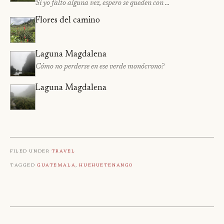
Si yo falto alguna vez, espero se queden con …
Flores del camino
Laguna Magdalena
Cómo no perderse en ese verde monócrono?
Laguna Magdalena
Filed under
Travel
Tagged
Guatemala
,
Huehuetenango