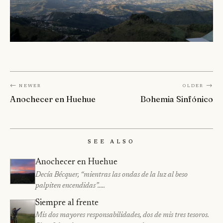
← Newer
Older →
Anochecer en Huehue
Bohemia Sinfónico
See Also
Anochecer en Huehue
Decía Bécquer, “mientras las ondas de la luz al beso
palpiten encendidas”…..
Siempre al frente
Mis dos mayores responsabilidades, dos de mis tres tesoros.