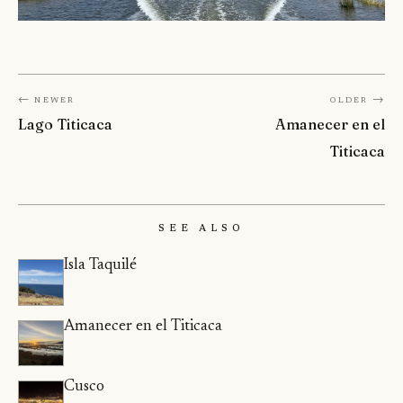
← Newer
Older →
Lago Titicaca
Amanecer en el
Titicaca
See Also
Isla Taquilé
Amanecer en el Titicaca
Cusco