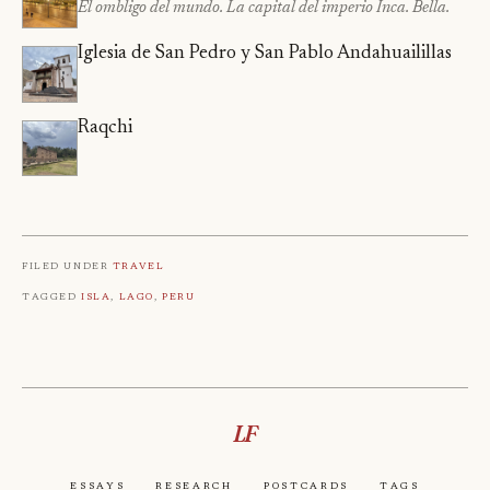
El ombligo del mundo. La capital del imperio Inca. Bella.
Iglesia de San Pedro y San Pablo Andahuailillas
Raqchi
Filed under
Travel
Tagged
Isla
,
Lago
,
Peru
LF
Essays
Research
Postcards
Tags