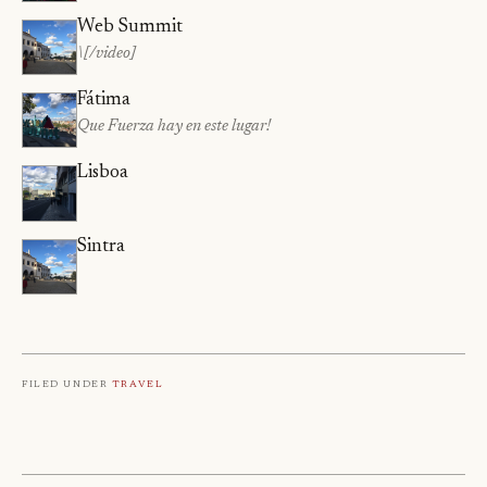
Web Summit
\[/video]
Fátima
Que Fuerza hay en este lugar!
Lisboa
Sintra
Filed under
Travel