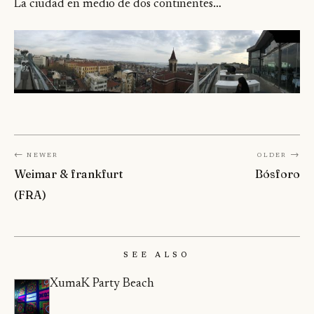
La ciudad en medio de dos continentes…
← Newer
Older →
Weimar & frankfurt
Bósforo
(FRA)
See Also
XumaK Party Beach