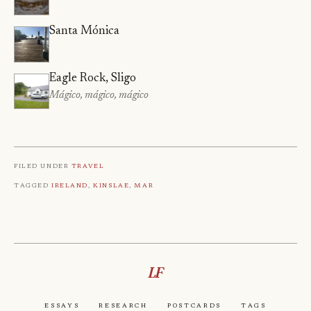
Santa Mónica
Eagle Rock, Sligo
Mágico, mágico, mágico
Filed under
Travel
Tagged
Ireland
,
Kinslae
,
Mar
LF
Essays
Research
Postcards
Tags