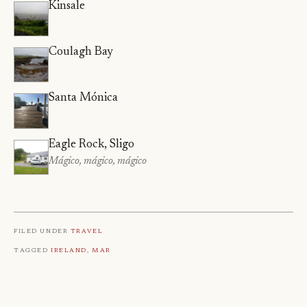
Kinsale
Coulagh Bay
Santa Mónica
Eagle Rock, Sligo
Mágico, mágico, mágico
Filed under
Travel
Tagged
Ireland
,
Mar