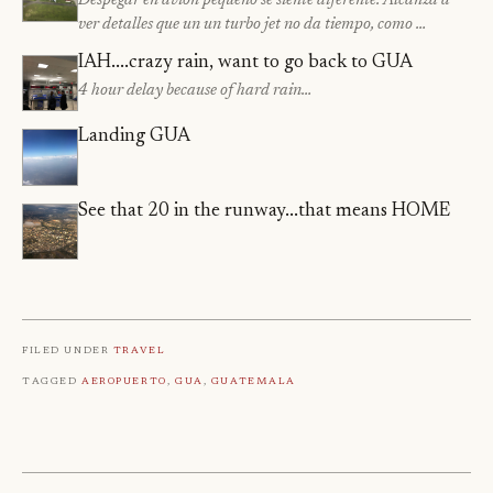
Despegar en avión pequeno se siente diferente. Alcanza a
ver detalles que un un turbo jet no da tiempo, como …
IAH....crazy rain, want to go back to GUA
4 hour delay because of hard rain…
Landing GUA
See that 20 in the runway...that means HOME
Filed under
Travel
Tagged
Aeropuerto
,
Gua
,
Guatemala