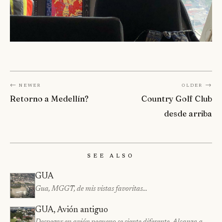
← Newer
Older →
Retorno a Medellín?
Country Golf Club
desde arriba
See Also
GUA
Gua, MGGT, de mis vistas favoritas…
GUA, Avión antiguo