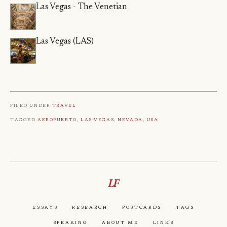
Las Vegas - The Venetian
Las Vegas (LAS)
Filed under
Travel
Tagged
Aeropuerto
,
Las-Vegas
,
Nevada
,
Usa
LF
Essays
Research
Postcards
Tags
Speaking
About Me
Links