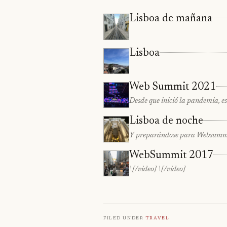
Lisboa de mañana
Lisboa
Web Summit 2021
Desde que inició la pandemia, e
Lisboa de noche
Y preparándose para Websummit
WebSummit 2017
\[/video] \[/video]
Filed under
Travel