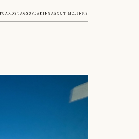
tcards
Tags
Speaking
About Me
Links