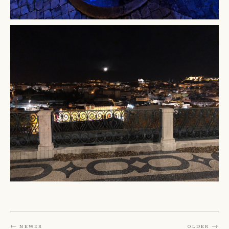
← Newer
Older →