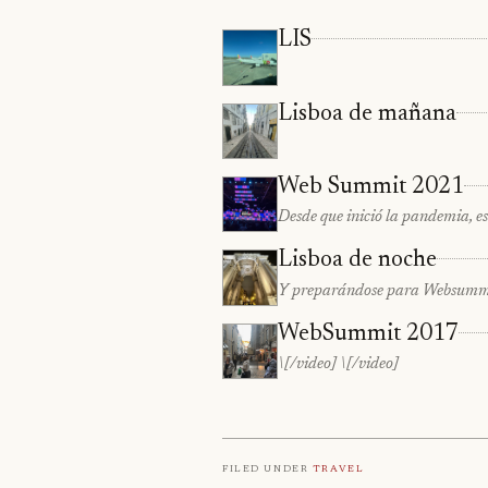
LIS
Lisboa de mañana
Web Summit 2021
Desde que inició la pandemia, e
Lisboa de noche
Y preparándose para Websummit
WebSummit 2017
\[/video] \[/video]
Filed under
Travel