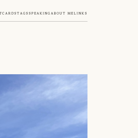
tcards
Tags
Speaking
About Me
Links