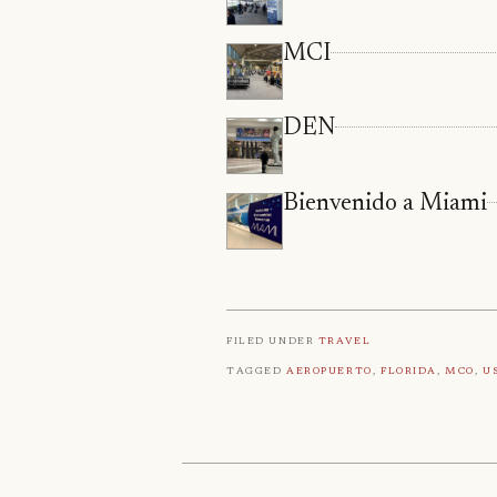
MCI
DEN
Bienvenido a Miami
Filed under
Travel
Tagged
Aeropuerto
,
Florida
,
Mco
,
U