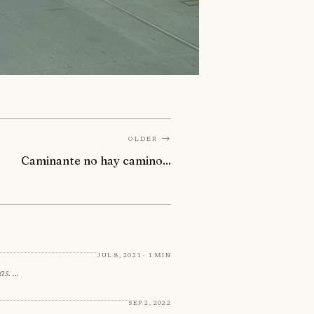
Older →
Caminante no hay camino...
Jul 8, 2021 · 1 min
as. …
Sep 2, 2022