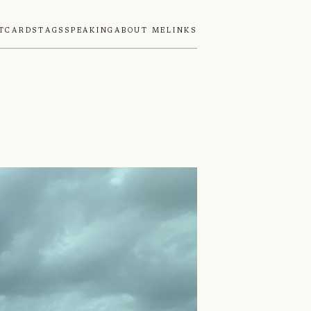
tcards
Tags
Speaking
About Me
Links