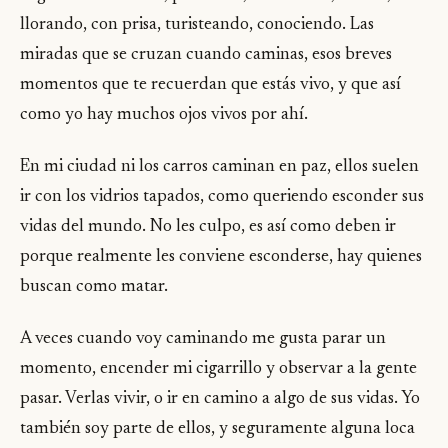
llorando, con prisa, turisteando, conociendo. Las
miradas que se cruzan cuando caminas, esos breves
momentos que te recuerdan que estás vivo, y que así
como yo hay muchos ojos vivos por ahí.
En mi ciudad ni los carros caminan en paz, ellos suelen
ir con los vidrios tapados, como queriendo esconder sus
vidas del mundo. No les culpo, es así como deben ir
porque realmente les conviene esconderse, hay quienes
buscan como matar.
A veces cuando voy caminando me gusta parar un
momento, encender mi cigarrillo y observar a la gente
pasar. Verlas vivir, o ir en camino a algo de sus vidas. Yo
también soy parte de ellos, y seguramente alguna loca