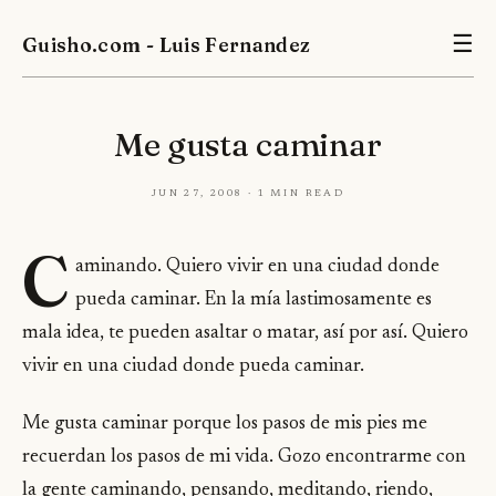
Guisho.com - Luis Fernandez
☰
Me gusta caminar
Jun 27, 2008 · 1 min read
C
aminando. Quiero vivir en una ciudad donde
pueda caminar. En la mía lastimosamente es
mala idea, te pueden asaltar o matar, así por así. Quiero
vivir en una ciudad donde pueda caminar.
Me gusta caminar porque los pasos de mis pies me
recuerdan los pasos de mi vida. Gozo encontrarme con
la gente caminando, pensando, meditando, riendo,