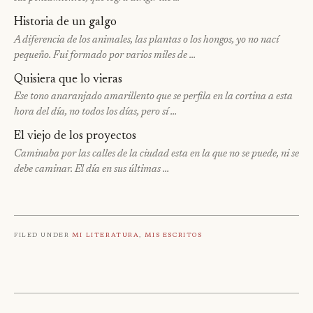
Historia de un galgo
A diferencia de los animales, las plantas o los hongos, yo no nací
pequeño. Fui formado por varios miles de …
Quisiera que lo vieras
Ese tono anaranjado amarillento que se perfila en la cortina a esta
hora del día, no todos los días, pero sí …
El viejo de los proyectos
Caminaba por las calles de la ciudad esta en la que no se puede, ni se
debe caminar. El día en sus últimas …
Filed under
Mi literatura
,
Mis escritos