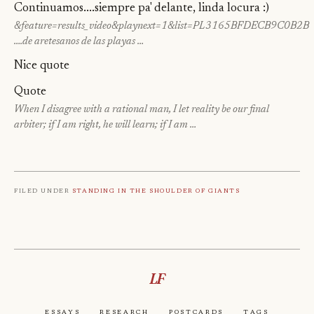
Continuamos....siempre pa' delante, linda locura :)
&feature=results_video&playnext=1&list=PL3165BFDECB9C0B2B
….de aretesanos de las playas …
Nice quote
Quote
When I disagree with a rational man, I let reality be our final
arbiter; if I am right, he will learn; if I am …
Filed under
Standing in the shoulder of giants
LF
Essays
Research
Postcards
Tags