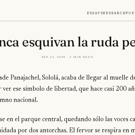
Essays
Research
Pos
ca esquivan la ruda p
Sep 16, 2008 · 2 min read
sde Panajachel, Sololá, acaba de llegar al muelle 
r ver ese símbolo de libertad, que hace casi 200 a
imno nacional.
cae en el parque central, quedando sólo las voces c
dada por dos antorchas. El fervor se respira en m