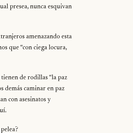
 cual presea, nunca esquivan
extranjeros amenazando esta
os que “con ciega locura,
tienen de rodillas “la paz
os demás caminar en paz
ran con asesinatos y
uí.
 pelea?