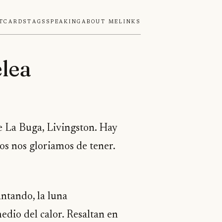
tcards
Tags
Speaking
About Me
Links
elea
de La Buga, Livingston. Hay
ños nos gloriamos de tener.
antando, la luna
edio del calor. Resaltan en