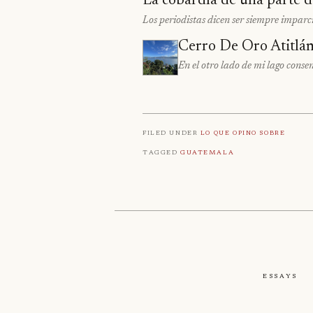
La cobardía de una parte d
Los periodistas dicen ser siempre imparc
Cerro De Oro Atitlá
En el otro lado de mi lago consen
Filed under
Lo que opino sobre
Tagged
Guatemala
Essays