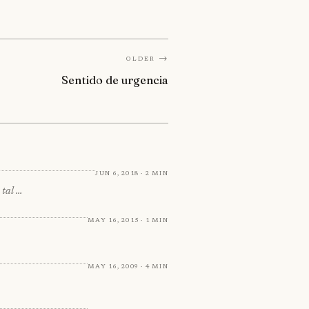
Older →
Sentido de urgencia
Jun 6, 2018 · 2 min
 tal …
May 16, 2015 · 1 min
May 16, 2009 · 4 min