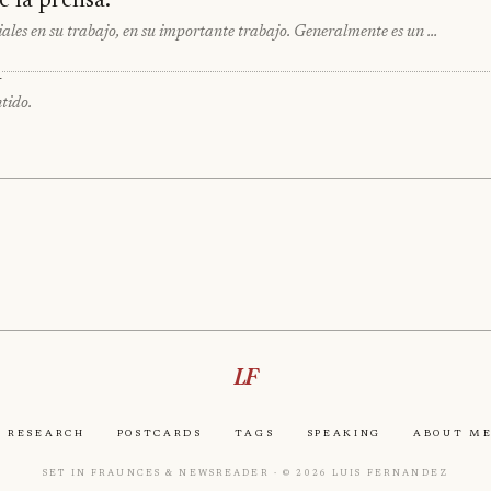
e la prensa.
iales en su trabajo, en su importante trabajo. Generalmente es un …
n
tido.
LF
Research
Postcards
Tags
Speaking
About M
Set in Fraunces & Newsreader · © 2026 Luis Fernandez