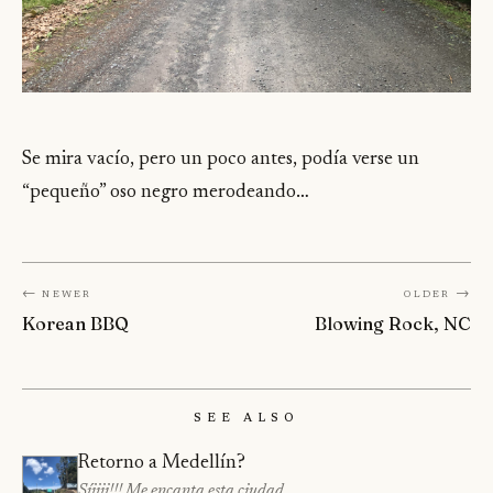
Se mira vacío, pero un poco antes, podía verse un
“pequeño” oso negro merodeando…
← Newer
Older →
Korean BBQ
Blowing Rock, NC
See Also
Retorno a Medellín?
Síiiii!!! Me encanta esta ciudad.