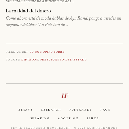
lamentablemente no asistieron los dos …
La maldad del dinero
Como ahora está de moda hablar de Ayn Rand, pongo a ustedes un
segmento del libro “La Rebelión de …
Filed under
Lo que opino sobre
Tagged
Diptados
,
Presupuesto-Del-Estado
LF
Essays
Research
Postcards
Tags
Speaking
About Me
Links
Set in Fraunces & Newsreader · © 2026 Luis Fernandez