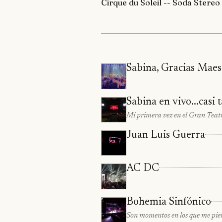
Cirque du Soleil -- Soda Stereo
Sabina, Gracias Maes
Sabina en vivo...casi
Mi primera vez en el Gran Teat
Juan Luis Guerra
AC DC
Bohemia Sinfónico
Son momentos en los que me pierdo