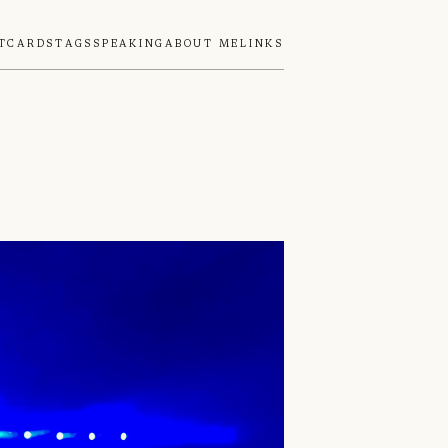
tcards
Tags
Speaking
About Me
Links