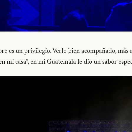
pre es un privilegio. Verlo bien acompañado, más 
“en mi casa”, en mi Guatemala le dio un sabor especi