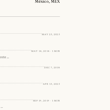
México, MEX
May 25, 2025
May 14, 2014 · 1 min
anta …
Dec 7, 2018
Apr 15, 2025
Sep 19, 2019 · 1 min
a …