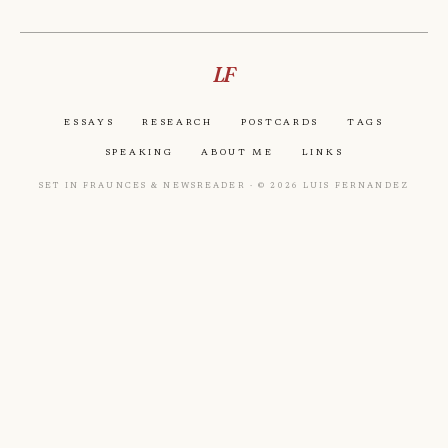
LF
Essays
Research
Postcards
Tags
Speaking
About Me
Links
Set in Fraunces & Newsreader · © 2026 Luis Fernandez