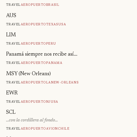
Travel
Aeropuerto
Brasil
AUS
Travel
Aeropuerto
Texas
Usa
LIM
Travel
Aeropuerto
Peru
Panamá siempre nos recibe así...
Travel
Aeropuerto
Panama
MSY (New Orleans)
Travel
Aeropuerto
La
New-Orleans
EWR
Travel
Aeropuerto
Nj
Usa
SCL
…con la cordillera al fondo…
Travel
Aeropuerto
Avion
Chile