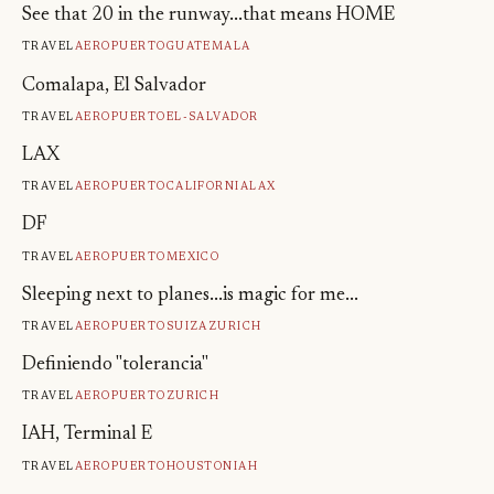
See that 20 in the runway...that means HOME
Travel
Aeropuerto
Guatemala
Comalapa, El Salvador
Travel
Aeropuerto
El-Salvador
LAX
Travel
Aeropuerto
California
Lax
DF
Travel
Aeropuerto
Mexico
Sleeping next to planes...is magic for me...
Travel
Aeropuerto
Suiza
Zurich
Definiendo "tolerancia"
Travel
Aeropuerto
Zurich
IAH, Terminal E
Travel
Aeropuerto
Houston
Iah