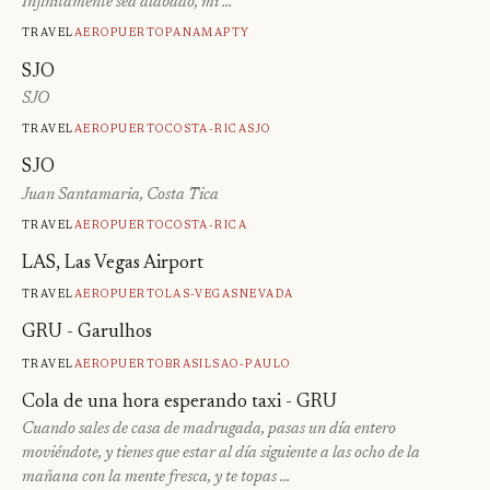
Infinitamente sea alabado, mi …
Travel
Aeropuerto
Panama
Pty
SJO
SJO
Travel
Aeropuerto
Costa-Rica
Sjo
SJO
Juan Santamaria, Costa Tica
Travel
Aeropuerto
Costa-Rica
LAS, Las Vegas Airport
Travel
Aeropuerto
Las-Vegas
Nevada
GRU - Garulhos
Travel
Aeropuerto
Brasil
Sao-Paulo
Cola de una hora esperando taxi - GRU
Cuando sales de casa de madrugada, pasas un día entero
moviéndote, y tienes que estar al día siguiente a las ocho de la
mañana con la mente fresca, y te topas …