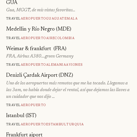
GUA
Gua, MGGT, de mis vistas favoritas…
Travel
Aeropuerto
Gua
Guatemala
Medellin y Río Negro (MDE)
Travel
Aeropuerto
Aire
Colombia
Weimar & frankfurt (FRA)
FRA, Airbus A380….green Germany
Travel
Aeropuerto
Alemania
Aviones
Denizli Çardak Airport (DNZ)
Uno de los aeropuertos más remotos que me ha tocado. Llegamos a
las 3am, no había donde dejar el rental, así que dejamos las llaves a
un cuidador que nos dijo …
Travel
Aeropuerto
Istanbul (IST)
Travel
Aeropuerto
Estambul
Turquia
Frankfurt aiport