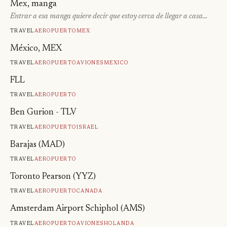
Mex, manga
Entrar a esa manga quiere decir que estoy cerca de llegar a casa…
Travel
Aeropuerto
Mex
México, MEX
Travel
Aeropuerto
Aviones
Mexico
FLL
Travel
Aeropuerto
Ben Gurion - TLV
Travel
Aeropuerto
Israel
Barajas (MAD)
Travel
Aeropuerto
Toronto Pearson (YYZ)
Travel
Aeropuerto
Canada
Amsterdam Airport Schiphol (AMS)
Travel
Aeropuerto
Aviones
Holanda