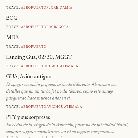
Travel
Aeropuerto
Floreida
Mia
BOG
Travel
Aeropuerto
Bog
Bogota
MDE
Travel
Aeropuerto
Landing Gua, 02/20, MGGT
Travel
Aeropuerto
Gua
Guatemala
GUA, Avión antiguo
Despegar en avión pequeno se siente diferente. Alcanza a ver
detalles que un un turbo jet no da tiempo, como este amigo
parqueado hace muchos años en el …
Travel
Aeropuerto
Avion
Guatemala
PTY y sus sorpresas
En el día de la Virgen de la Asunción, patrona de mi ciudad Natal,
siempre es grato encontrarse con El en lugares inesperados.