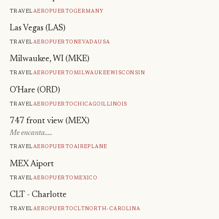
Travel
Aeropuerto
Germany
Las Vegas (LAS)
Travel
Aeropuerto
Nevada
Usa
Milwaukee, WI (MKE)
Travel
Aeropuerto
Milwaukee
Wisconsin
O'Hare (ORD)
Travel
Aeropuerto
Chicago
Illinois
747 front view (MEX)
Me encanta…..
Travel
Aeropuerto
Aire
Plane
MEX Aiport
Travel
Aeropuerto
Mexico
CLT - Charlotte
Travel
Aeropuerto
Clt
North-Carolina