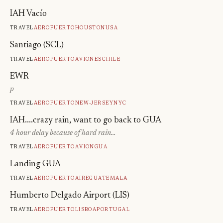
IAH Vacío
Travel
Aeropuerto
Houston
Usa
Santiago (SCL)
Travel
Aeropuerto
Aviones
Chile
EWR
p
Travel
Aeropuerto
New-Jersey
Nyc
IAH....crazy rain, want to go back to GUA
4 hour delay because of hard rain…
Travel
Aeropuerto
Avion
Gua
Landing GUA
Travel
Aeropuerto
Aire
Guatemala
Humberto Delgado Airport (LIS)
Travel
Aeropuerto
Lisboa
Portugal