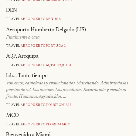
DEN
Travel
Aeropuerto
Den
Usa
Aeroporto Humberto Delgado (LIS)
Finalmente a casa.
Travel
Aeropuerto
Portugal
AQP, Arequipa
Travel
Aeropuerto
Aqp
Arequipa
Iah... Tanto tiempo
Volvemos, cambiados y evolucionados. Marchando. Admirando las
puestas de sol. Los aviones. Las aventuras. Recordando y viendo al
frente. Humanos. Agradecidos. …
Travel
Aeropuerto
Houston
Iah
MCO
Travel
Aeropuerto
Florida
Mco
Bienvenido a Miami