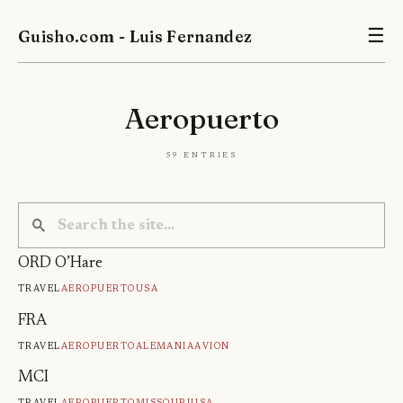
Guisho.com - Luis Fernandez
☰
Aeropuerto
59 entries
ORD O’Hare
Travel
Aeropuerto
Usa
FRA
Travel
Aeropuerto
Alemania
Avion
MCI
Travel
Aeropuerto
Missouri
Usa