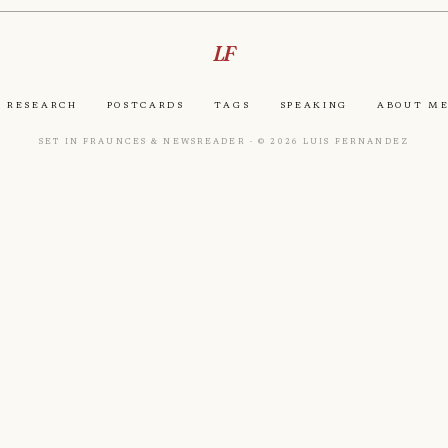
LF
Research
Postcards
Tags
Speaking
About M
Set in Fraunces & Newsreader · © 2026 Luis Fernandez