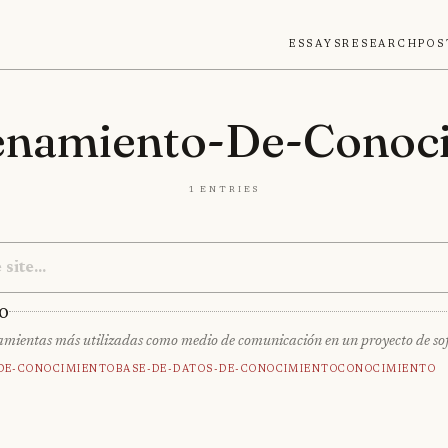
Essays
Research
Pos
namiento-De-Conoc
1 entries
o
erramientas más utilizadas como medio de comunicación en un proyecto de soft
De-Conocimiento
Base-De-Datos-De-Conocimiento
Conocimiento