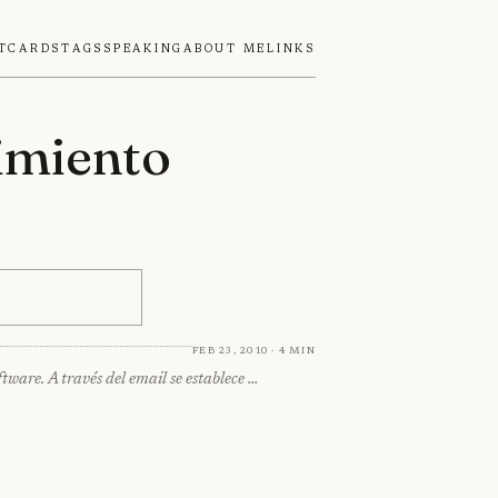
tcards
Tags
Speaking
About Me
Links
imiento
Feb 23, 2010 · 4 min
ware. A través del email se establece …