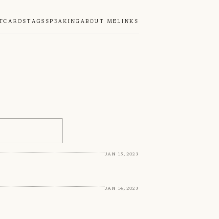
tcards
Tags
Speaking
About Me
Links
Jan 15, 2023
Jan 14, 2023