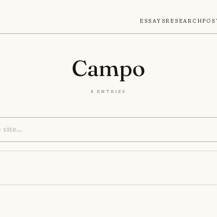
Essays
Research
Pos
Campo
8 entries