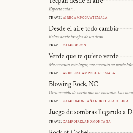
Tecpán desde el aire
Espectacular….
Travel
Aire
Campo
Guatemala
Desde el aire todo cambia
Relax desde los ojos de un dron.
Travel
Campo
Dron
Verde que te quiero verde
Me encanta este lugar, me encanta su verde hú
Travel
Arboles
Campo
Guatemala
Blowing Rock, NC
Otra versión de verde que me encanta. Las mon
Travel
Campo
Montaña
North-Carolina
Juego de sombras llegando a D
Travel
Campo
Ireland
Montaña