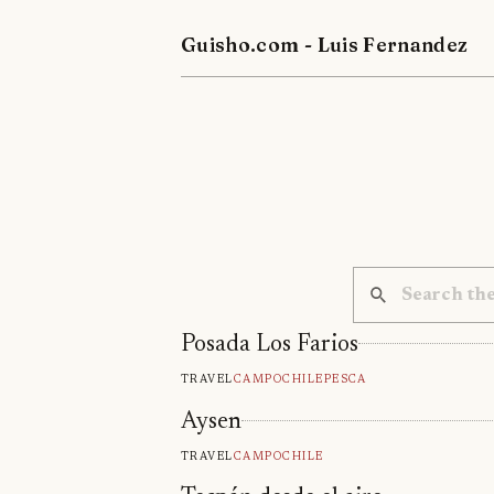
Guisho.com - Luis Fernandez
Posada Los Farios
Travel
Campo
Chile
Pesca
Aysen
Travel
Campo
Chile