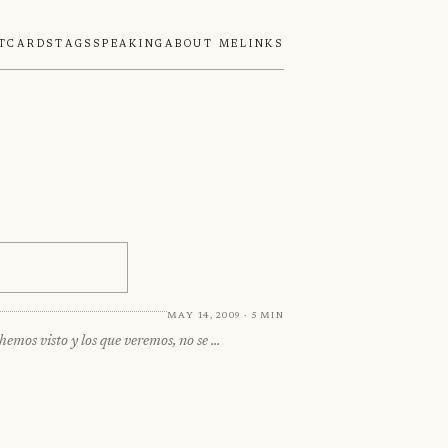
tcards
Tags
Speaking
About Me
Links
May 14, 2009 · 5 min
hemos visto y los que veremos, no se …