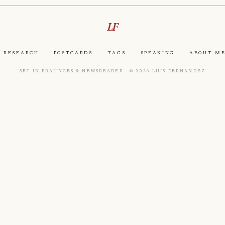
LF
Research
Postcards
Tags
Speaking
About M
Set in Fraunces & Newsreader · © 2026 Luis Fernandez