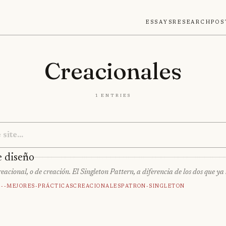
Essays
Research
Pos
Creacionales
1 entries
e diseño
ional, o de creación. El Singleton Pattern, a diferencia de los dos que ya 
---Mejores-Prácticas
Creacionales
Patron-Singleton