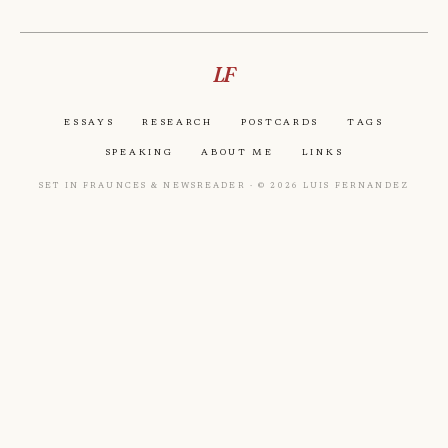
LF
Essays
Research
Postcards
Tags
Speaking
About Me
Links
Set in Fraunces & Newsreader · © 2026 Luis Fernandez