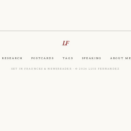
LF
Research
Postcards
Tags
Speaking
About M
Set in Fraunces & Newsreader · © 2026 Luis Fernandez