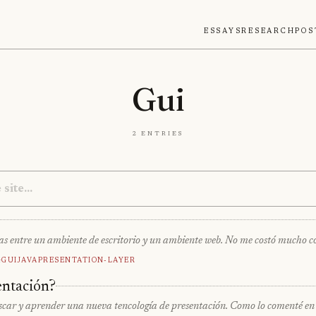
Essays
Research
Pos
Gui
2 entries
as entre un ambiente de escritorio y un ambiente web. No me costó mucho
g
Gui
Java
Presentation-Layer
entación?
scar y aprender una nueva tencología de presentación. Como lo comenté en o