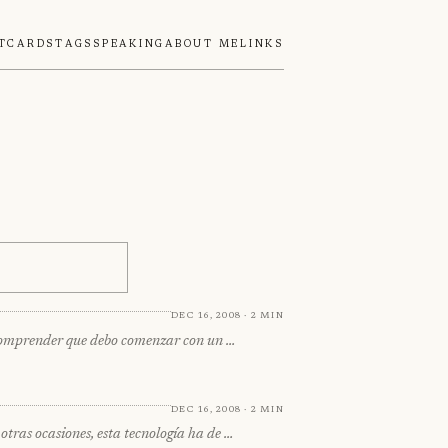
tcards
Tags
Speaking
About Me
Links
Dec 16, 2008 · 2 min
 comprender que debo comenzar con un …
Dec 16, 2008 · 2 min
tras ocasiones, esta tecnología ha de …