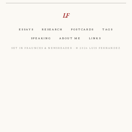
LF
Essays
Research
Postcards
Tags
Speaking
About Me
Links
Set in Fraunces & Newsreader · © 2026 Luis Fernandez