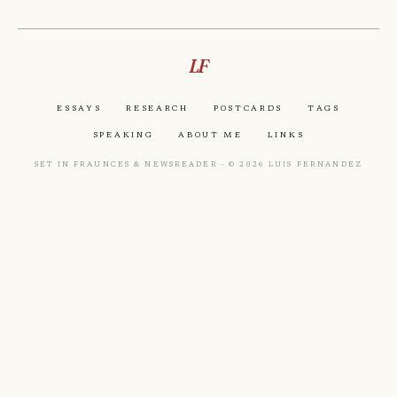
LF
Essays
Research
Postcards
Tags
Speaking
About Me
Links
Set in Fraunces & Newsreader · © 2026 Luis Fernandez