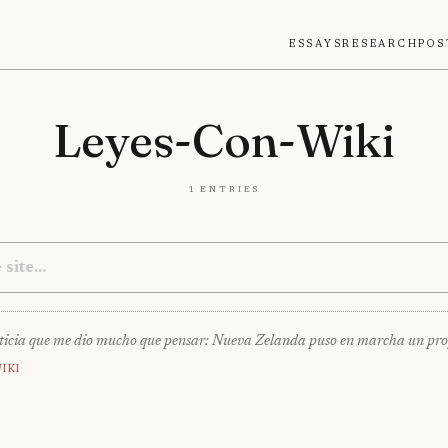
Essays
Research
Pos
Leyes-Con-Wiki
1 entries
ticia que me dio mucho que pensar: Nueva Zelanda puso en marcha un pro
iki