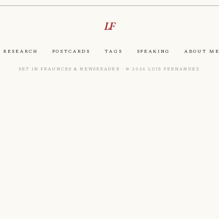
LF
Research
Postcards
Tags
Speaking
About M
Set in Fraunces & Newsreader · © 2026 Luis Fernandez