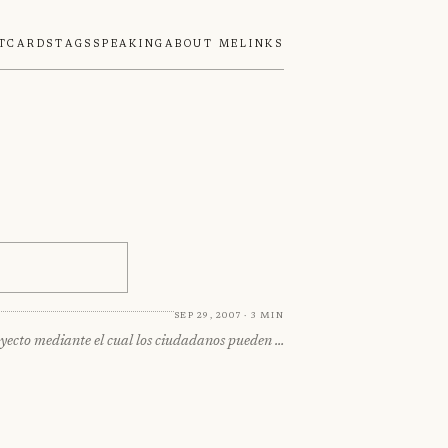
tcards
Tags
Speaking
About Me
Links
Sep 29, 2007 · 3 min
yecto mediante el cual los ciudadanos pueden …