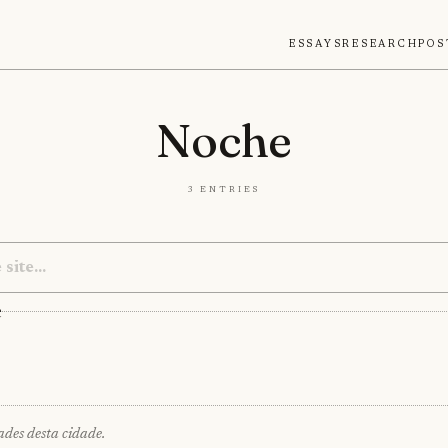
Essays
Research
Pos
Noche
3 entries
e
es desta cidade.