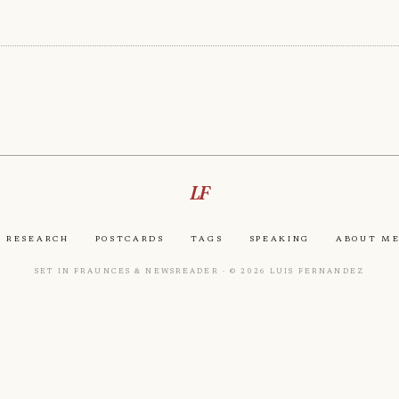
LF
Research
Postcards
Tags
Speaking
About M
Set in Fraunces & Newsreader · © 2026 Luis Fernandez