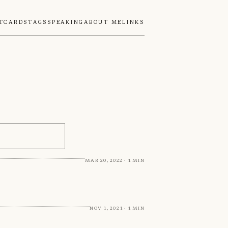
tcards
Tags
Speaking
About Me
Links
Mar 20, 2022 · 1 min
Nov 1, 2021 · 1 min