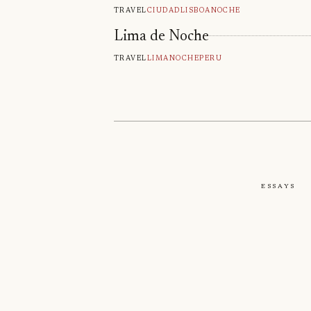
Travel
Ciudad
Lisboa
Noche
Lima de Noche
Travel
Lima
Noche
Peru
Essays