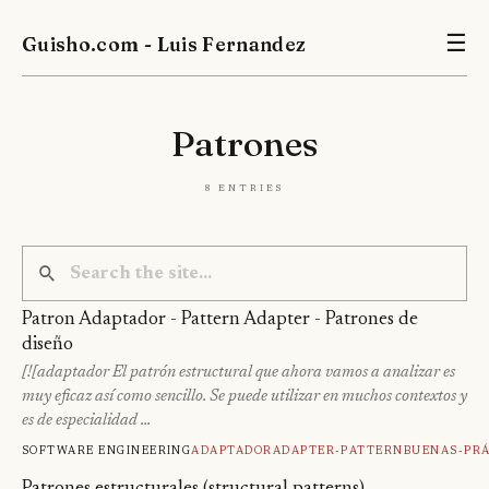
Guisho.com - Luis Fernandez
☰
Patrones
8 entries
Patron Adaptador - Pattern Adapter - Patrones de
diseño
[![adaptador El patrón estructural que ahora vamos a analizar es
muy eficaz así como sencillo. Se puede utilizar en muchos contextos y
es de especialidad …
Software engineering
Adaptador
Adapter-Pattern
Buenas-Prá
Patrones estructurales (structural patterns)