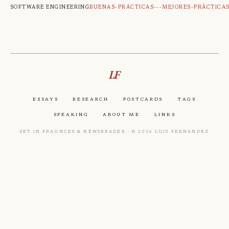
Software engineering
Buenas-Prácticas---Mejores-Práctica
LF
Essays
Research
Postcards
Tags
Speaking
About Me
Links
Set in Fraunces & Newsreader · © 2026 Luis Fernandez