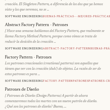
creación. El Singleton Pattern, a diferencia de los dos que ya hemos
visto y los que veremos, no se …
Software engineering
Buenas-Prácticas---Mejores-Práctica
Abstract Factory Pattern - Patrones
[ Hace una semana hablamos del Factory Pattern, que realmente se
llama Factory Method Pattern, porque como vimos se trata de
reducir la desición de la creación …
Software engineering
Abstract-Factory-Pattern
Buenas-Prá
Factory Pattern - Patrones
Los patrones creacionales (creational patterns) son aquellos que
tienen que ver con la creación (duh!) de objetos. La razón de ser de
estos patrones es para …
Software engineering
Factory-Pattern
Patrones
Patrones-Cr
Patrones de Diseño
[ Patrones de Diseño (Design Patterns) A partir de ahora
comenzaremos todos los martes con un nuevo patrón de diseño.
¿Qué son los patrones de diseño? Bueno, …