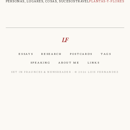
Personas, lugares, cosas, sucesos
Travel
Plantas-Y-Flores
LF
Essays
Research
Postcards
Tags
Speaking
About Me
Links
Set in Fraunces & Newsreader · © 2026 Luis Fernandez