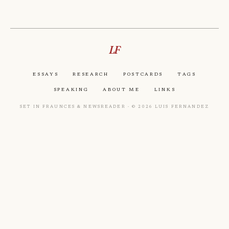
LF
Essays
Research
Postcards
Tags
Speaking
About Me
Links
Set in Fraunces & Newsreader · © 2026 Luis Fernandez