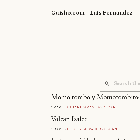
Guisho.com - Luis Fernandez
Momo tombo y Momotombito
Travel
Agua
Nicaragua
Volcan
Volcan Izalco
Travel
Aire
El-Salvador
Volcan