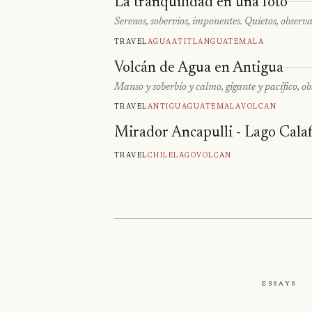
La tranquilidad en una foto
Serenos, sobervios, imponentes. Quietos, observad
Travel
Agua
Atitlan
Guatemala
Volcán de Agua en Antigua
Manso y soberbio y calmo, gigante y pacífico, o
Travel
Antigua
Guatemala
Volcan
Mirador Ancapulli - Lago Calaf
Travel
Chile
Lago
Volcan
Essays