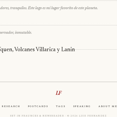
ores, tranquilos. Este lago es mi lugar favorito de este planeta.
bservador, inmutable.
quen, Volcanes Villarica y Lanin
LF
Research
Postcards
Tags
Speaking
About M
Set in Fraunces & Newsreader · © 2026 Luis Fernandez