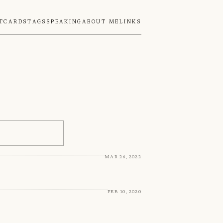
tcards
Tags
Speaking
About Me
Links
Mar 26, 2022
Feb 10, 2020