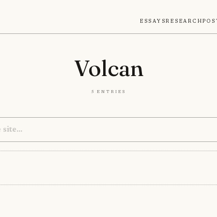
Essays
Research
Pos
Volcan
5 entries