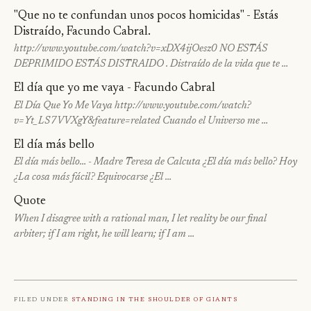
"Que no te confundan unos pocos homicidas" - Estás
Distraído, Facundo Cabral.
http://www.youtube.com/watch?v=xDX4ijOesz0 NO ESTÁS
DEPRIMIDO ESTÁS DISTRAIDO . Distraído de la vida que te …
El día que yo me vaya - Facundo Cabral
El Día Que Yo Me Vaya http://www.youtube.com/watch?
v=Yt_LS7VVXgY&feature=related Cuando el Universo me …
El día más bello
El día más bello… - Madre Teresa de Calcuta ¿El día más bello? Hoy
¿La cosa más fácil? Equivocarse ¿El …
Quote
When I disagree with a rational man, I let reality be our final
arbiter; if I am right, he will learn; if I am …
Filed under
Standing in the shoulder of giants