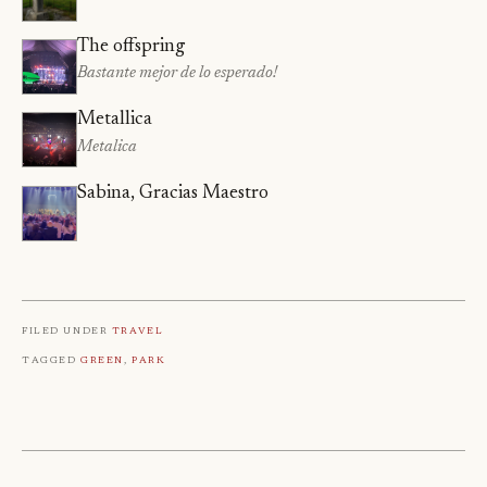
The offspring
Bastante mejor de lo esperado!
Metallica
Metalica
Sabina, Gracias Maestro
Filed under
Travel
Tagged
Green
,
Park