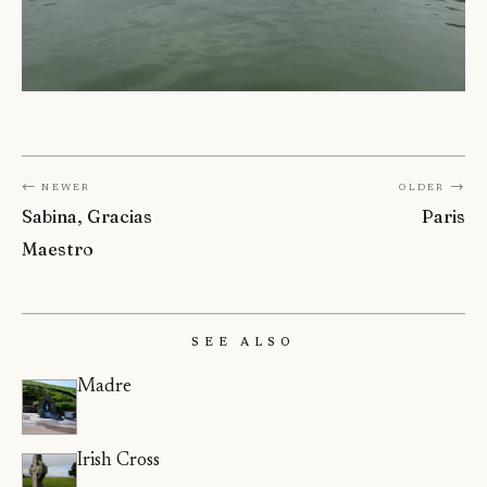
← Newer
Older →
Sabina, Gracias
Paris
Maestro
See Also
Madre
Irish Cross