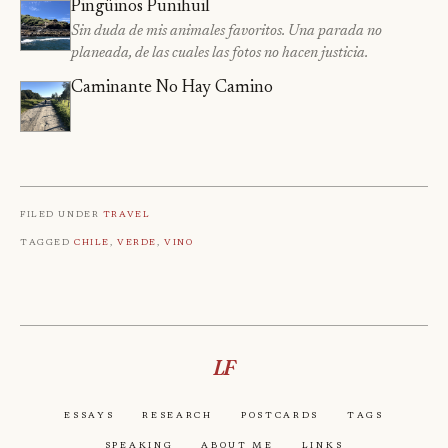
Pingüinos Punihuil
Sin duda de mis animales favoritos. Una parada no
planeada, de las cuales las fotos no hacen justicia.
Caminante No Hay Camino
Filed under
Travel
Tagged
Chile
,
Verde
,
Vino
LF
Essays
Research
Postcards
Tags
Speaking
About Me
Links