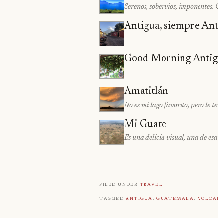
Serenos, sobervios, imponentes. Q
Antigua, siempre Ant
Good Morning Antig
Amatitlán
No es mi lago favorito, pero le 
Mi Guate
Es una delicia visual, una de es
Filed under
Travel
Tagged
Antigua
,
Guatemala
,
Volca