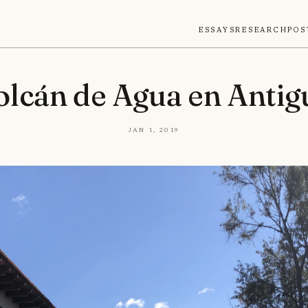
Essays
Research
Pos
olcán de Agua en Antig
Jan 1, 2019