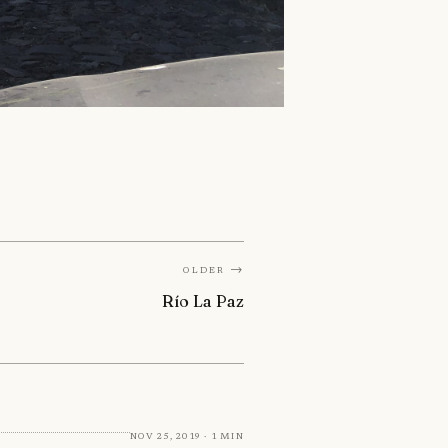
Older →
Río La Paz
Nov 25, 2019 · 1 min