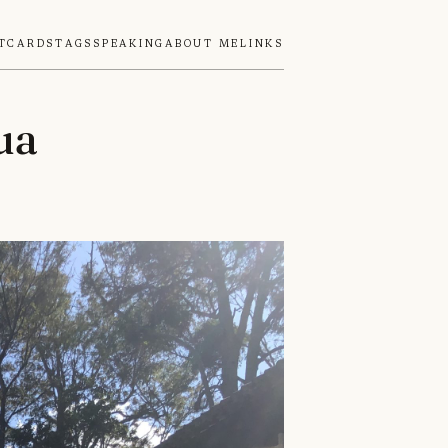
tcards
Tags
Speaking
About Me
Links
ua