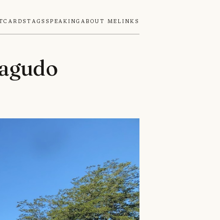
tcards
Tags
Speaking
About Me
Links
iagudo