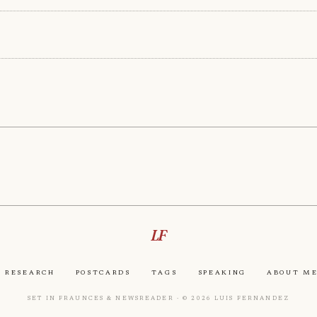
LF
Research
Postcards
Tags
Speaking
About M
Set in Fraunces & Newsreader · © 2026 Luis Fernandez