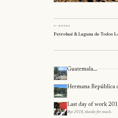
← Newer
Petrohué & Laguna de Todos L
Guatemala...
Hermana República d
Last day of work 20
Bye 2018, thanks for much.