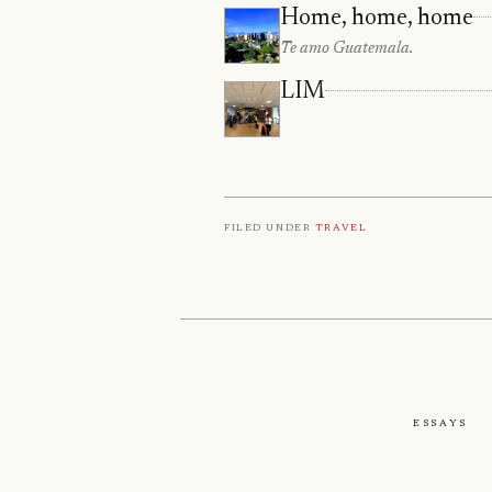
Home, home, home
Te amo Guatemala.
LIM
Filed under
Travel
Essays