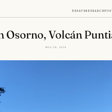
Essays
Research
Pos
n Osorno, Volcán Punt
Nov 28, 2018