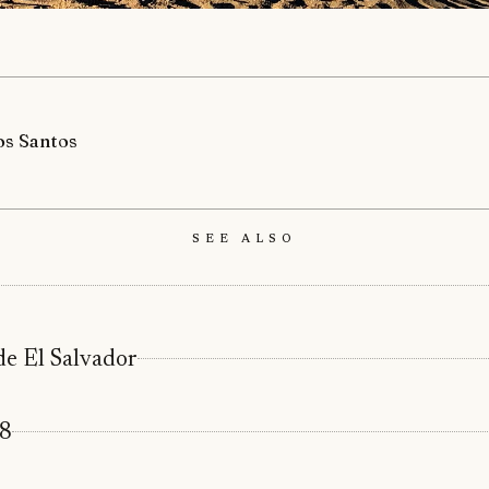
os Santos
See Also
e El Salvador
18